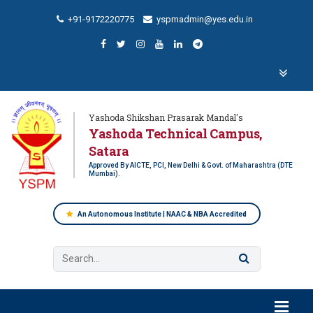
+91-9172220775
yspmadmin@yes.edu.in
Yashoda Shikshan Prasarak Mandal's
Yashoda Technical Campus,
Satara
Approved By AICTE, PCI, New Delhi & Govt. of Maharashtra (DTE
Mumbai).
An Autonomous Institute | NAAC & NBA Accredited