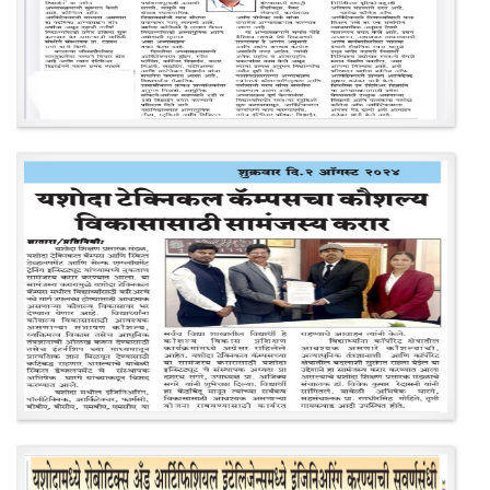
यशोदा इन्स्टिट्यूट चे उपाध्यक्ष प्रा.अजिंक्य सगरे यांचा आदर्श युवा पुरस्काराने ग
Campus Recruitment Drive B.Pharm 2026 Batch - Balanced W